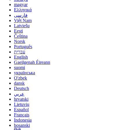
magyar
Ελληνικά
فارسی
Việt Nam
Latviešu
Eesti
Čeština
Norsk
Português
עברית
English
Gaeilgenah Éireann
suomi
українська
O'zbek
dansk
Deutsch
عربي
hrvatski
Lietuvių
Español
Français
Indonesia
bosanski