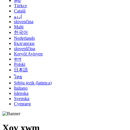
हिंदी
Türkçe
Català
اردو
slovenčina
Malti
한국어
Nederlands
Български
slovenščina
Kreyòl Ayisyen
বাংলা
Polski
日本語
ไทย
Srbija jezik (latinica)
Italiano
íslenska
Svenska
Cymraeg
Xov xwm