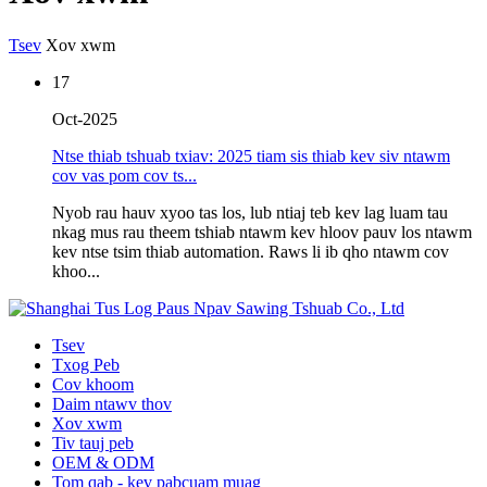
Tsev
Xov xwm
17
Oct-2025
Ntse thiab tshuab txiav: 2025 tiam sis thiab kev siv ntawm
cov vas pom cov ts...
Nyob rau hauv xyoo tas los, lub ntiaj teb kev lag luam tau
nkag mus rau theem tshiab ntawm kev hloov pauv los ntawm
kev ntse tsim thiab automation. Raws li ib qho ntawm cov
khoo...
Tsev
Txog Peb
Cov khoom
Daim ntawv thov
Xov xwm
Tiv tauj peb
OEM & ODM
Tom qab - kev pabcuam muag